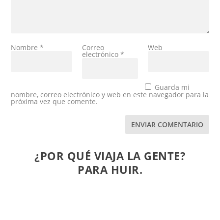
Nombre
*
Correo
Web
electrónico
*
Guarda mi
nombre, correo electrónico y web en este navegador para la
próxima vez que comente.
ENVIAR COMENTARIO
¿POR QUÉ VIAJA LA GENTE?
PARA HUIR.
La gente quiere viajar y hacerlo a lugares cuando
más extraños mejor. La mayor parte de la gente...