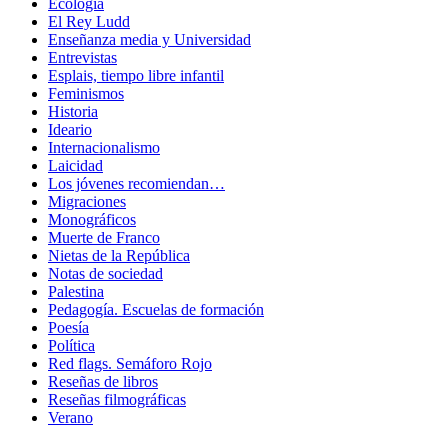
Ecología
El Rey Ludd
Enseñanza media y Universidad
Entrevistas
Esplais, tiempo libre infantil
Feminismos
Historia
Ideario
Internacionalismo
Laicidad
Los jóvenes recomiendan…
Migraciones
Monográficos
Muerte de Franco
Nietas de la República
Notas de sociedad
Palestina
Pedagogía. Escuelas de formación
Poesía
Política
Red flags. Semáforo Rojo
Reseñas de libros
Reseñas filmográficas
Verano