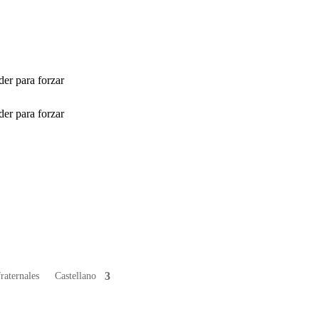
der para forzar
der para forzar
fraternales
Castellano