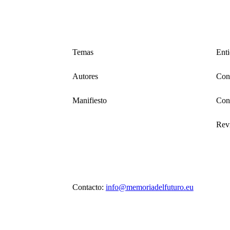
Temas
Ent
Autores
Cons
Manifiesto
Con
Revi
Contacto:
info@memoriadelfuturo.eu