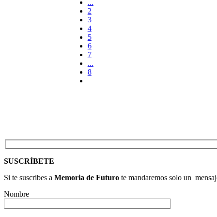
...
2
3
4
5
6
7
...
8
SUSCRÍBETE
Si te suscribes a
Memoria de Futuro
te mandaremos solo un mensaje 
Nombre