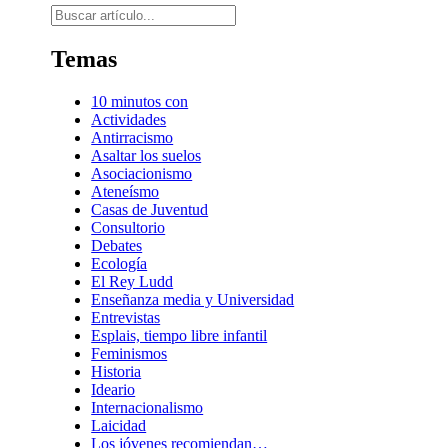
Buscar
Temas
10 minutos con
Actividades
Antirracismo
Asaltar los suelos
Asociacionismo
Ateneísmo
Casas de Juventud
Consultorio
Debates
Ecología
El Rey Ludd
Enseñanza media y Universidad
Entrevistas
Esplais, tiempo libre infantil
Feminismos
Historia
Ideario
Internacionalismo
Laicidad
Los jóvenes recomiendan…