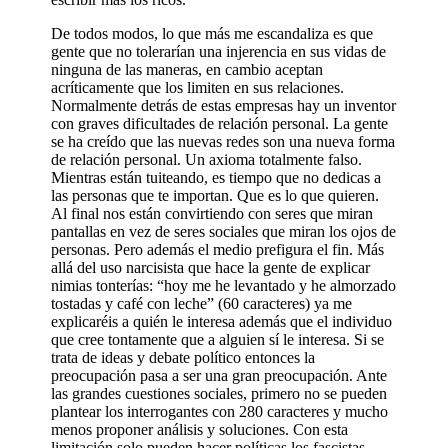
De todos modos, lo que más me escandaliza es que
gente que no tolerarían una injerencia en sus vidas de
ninguna de las maneras, en cambio aceptan
acríticamente que los limiten en sus relaciones.
Normalmente detrás de estas empresas hay un inventor
con graves dificultades de relación personal. La gente
se ha creído que las nuevas redes son una nueva forma
de relación personal. Un axioma totalmente falso.
Mientras están tuiteando, es tiempo que no dedicas a
las personas que te importan. Que es lo que quieren.
Al final nos están convirtiendo con seres que miran
pantallas en vez de seres sociales que miran los ojos de
personas. Pero además el medio prefigura el fin. Más
allá del uso narcisista que hace la gente de explicar
nimias tonterías: “hoy me he levantado y he almorzado
tostadas y café con leche” (60 caracteres) ya me
explicaréis a quién le interesa además que el individuo
que cree tontamente que a alguien sí le interesa. Si se
trata de ideas y debate político entonces la
preocupación pasa a ser una gran preocupación. Ante
las grandes cuestiones sociales, primero no se pueden
plantear los interrogantes con 280 caracteres y mucho
menos proponer análisis y soluciones. Con esta
limitación solo pueden hacer políticas los fascistas.