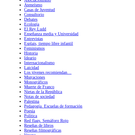
Asociacionismo
Ateneísmo
Casas de Juventud
Consultorio
Debates
Ecología
El Rey Ludd
Enseñanza media y Universidad
Entrevistas
Esplais, tiempo libre infantil
Feminismos
Historia
Ideario
Internacionalismo
Laicidad
Los jóvenes recomiendan…
Migraciones
Monográficos
Muerte de Franco
Nietas de la República
Notas de sociedad
Palestina
Pedagogía. Escuelas de formación
Poesía
Política
Red flags. Semáforo Rojo
Reseñas de libros
Reseñas filmográficas