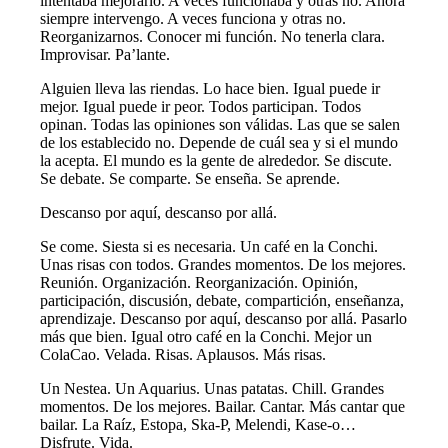
intentaba mejorarlo. A veces funcionaba y otras no. Ahora
siempre intervengo. A veces funciona y otras no.
Reorganizarnos. Conocer mi función. No tenerla clara.
Improvisar. Pa’lante.
Alguien lleva las riendas. Lo hace bien. Igual puede ir
mejor. Igual puede ir peor. Todos participan. Todos
opinan. Todas las opiniones son válidas. Las que se salen
de los establecido no. Depende de cuál sea y si el mundo
la acepta. El mundo es la gente de alrededor. Se discute.
Se debate. Se comparte. Se enseña. Se aprende.
Descanso por aquí, descanso por allá.
Se come. Siesta si es necesaria. Un café en la Conchi.
Unas risas con todos. Grandes momentos. De los mejores.
Reunión. Organización. Reorganización. Opinión,
participación, discusión, debate, compartición, enseñanza,
aprendizaje. Descanso por aquí, descanso por allá. Pasarlo
más que bien. Igual otro café en la Conchi. Mejor un
ColaCao. Velada. Risas. Aplausos. Más risas.
Un Nestea. Un Aquarius. Unas patatas. Chill. Grandes
momentos. De los mejores. Bailar. Cantar. Más cantar que
bailar. La Raíz, Estopa, Ska-P, Melendi, Kase-o…
Disfrute. Vida.