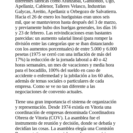
diferentes fábricas como Aranzabal, Gabilondo, Ugo,
Apellaniz, Cablenor, Talleres Velasco, Industrias
Galycas, Areitio, Apellaniz u Orbegozo de Salvatierra.
Hacia el 26 de enero los huelguistas eran unos seis
mil, que se mantuvieron hasta después del 3 de marzo,
y previamente hubo dos huelgas generales, los días 16
y 23 de febrero. Las reivindicaciones eran bastantes
parecidas: un aumento salarial lineal (para romper la
división entre las categorías que se iban distanciando
con los aumentos porcentuales) de entre 5.000 y 6.000
pesetas (1975 se cerró con una inflación de más del
17%) la reducción de la jornada laboral a 40 o 42
horas semanales, un mes de vacaciones y media hora
para el bocadillo, 100% del sueldo en caso de
accidente o enfermedad y la jubilación a los 60 años,
además de temas sociales o particulares de cada
empresa. Como se ve no tan diferente a las
negociaciones de convenio actuales.
Tiene una gran importancia el sistema de organización
y representación. Desde 1974 existía en Vitoria una
coordinación de empresas denominada Coordinadora
Obrera de Vitoria (COV). La asamblea fue el
instrumento de reunión y decisión, donde se debatía y
decidían las cosas. La asamblea elegía una Comisión