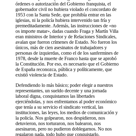
órdenes o autorización del Gobierno franquista, el
gobernador civil no hubiera violado el concordato de
1953 con la Santa Sede, que prohibía entrar en las
iglesias, ni la policía hubiera intervenido tan fría y
premeditadamente. Además, las instrucciones de «no
os importe matar», dadas cuando Fraga y Martín Villa
eran ministros de Interior y de Relaciones Sindicales,
avalan que fueron crímenes de Estado. No fueron los
únicos, más de cien asesinatos de trabajadores y
personas de izquierdas, como el de los sanfermines de
1978, desde la muerte de Franco hasta que se aprobó
la Constitución. Por eso, es necesario que el Gobierno
de España reconozca, pública y políticamente, que
existió violencia de Estado.
Defendiendo lo más básico; poder elegir a nuestros
representantes, un sueldo decente y una jornada
laboral digna, conquistamos las libertades
ejerciéndolas, y nos enfrentamos al poder económico
que tenía a su servicio el sindicato vertical, las
instituciones, las leyes, los medios de comunicación y
la policía. Nos golpearon, nos despidieron, nos
detuvieron, nos torturaron, nos balearon, nos
asesinaron, pero no pudieron doblegarnos. No nos
regalaron nada, todo hubo que conquistarlo.