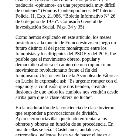
traduciría -opinamos- en una prepotencia muy difícil
de contener” (Fondos Contemporáneos. Mº Interior-
Policía. H, Exp. 21.086. “Boletín Informativo Nº 26,
de 6 de julio de 1976”. Comisaría General de
Investigación Social. Págs. 34 y 35)
Como hemos explicado en este artículo, los meses
posteriores a la muerte de Franco estuvo en juego un
futuro distinto al del pacto monárquico entre los
franquistas y los dirigentes del PSOE y del PCE, fue
posible que el movimiento obrero, popular y
democrático abriera el camino de una ruptura o un
movimiento revolucionario frente al fin del
franquismo. Una octavilla de la Asamblea de Fábricas
en Lucha lo expresaba así: “Es urgente romper con el
engaño y la confusión que nos tienden, creando
ilusiones de que todos los cambios nos vendrán desde
arriba para que la clase obrera no luche”.
En la maduración de la conciencia de clase tuvieron
que responder a provocaciones de división.
Aparecieron octavillas queriendo enfrentar a los
obreros y obreras en función de su procedencia. En
una de ellas se leía: “Castellanos, andaluces,
extremeños, gallegos, basta ya de hacer el juego a