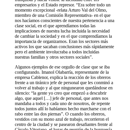
empresarios y el Estado represor. “Era sobre todo un
momento excepcional -relata Arturo Val del Olmo,
miembro de una Comisión Representativa- en el que
nos hacíamos conscientes de nuestra pertenencia a una
clase social, en el que aprendíamos todas las
implicaciones de nuestra lucha incluida la necesidad
de cambiar la sociedad y en el que comprendíamos la
importancia de organizarnos. Eran los sectores más
activos los que sacaban conclusiones más rápidamente
pero el ambiente involucraba a todos incluidas
nuestras familias y otros sectores sociales”.
Algunos ejemplos de ese orgullo de clase que se iba
configurando. Imanol Olabarría, representante de la
empresa Cablenor, explica la reacción de los obreros
frente a un tiránico jefe de personal que les conminó a
volver al trabajo y al que ningunearon quedándose en
silencio: “la gente yo creo que empezó a descubrir
algo, que aquel […] jefe de personal, que antes nos
mandaba a todos y cada uno de nosotros, de repente
todos juntos allí lo habíamos hecho marcharse con el
rabo entre las dos piernas”. O cuando los obreros,
vestidos con su mono azul de trabajo, recorrieron el
centro de la ciudad y se pasearon desafiantes frente al
Círculo Vitoriano, el lugar de reunión de la burguesía