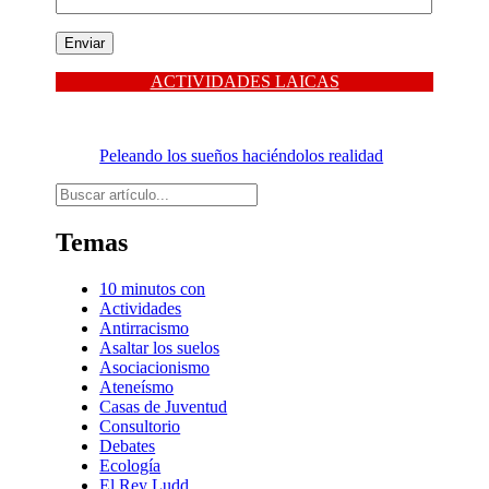
ACTIVIDADES LAICAS
Peleando los sueños haciéndolos realidad
Buscar
Temas
10 minutos con
Actividades
Antirracismo
Asaltar los suelos
Asociacionismo
Ateneísmo
Casas de Juventud
Consultorio
Debates
Ecología
El Rey Ludd