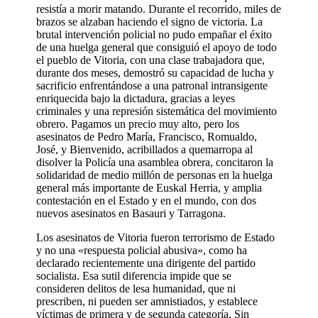
resistía a morir matando. Durante el recorrido, miles de
brazos se alzaban haciendo el signo de victoria. La
brutal intervención policial no pudo empañar el éxito
de una huelga general que consiguió el apoyo de todo
el pueblo de Vitoria, con una clase trabajadora que,
durante dos meses, demostró su capacidad de lucha y
sacrificio enfrentándose a una patronal intransigente
enriquecida bajo la dictadura, gracias a leyes
criminales y una represión sistemática del movimiento
obrero. Pagamos un precio muy alto, pero los
asesinatos de Pedro María, Francisco, Romualdo,
José, y Bienvenido, acribillados a quemarropa al
disolver la Policía una asamblea obrera, concitaron la
solidaridad de medio millón de personas en la huelga
general más importante de Euskal Herria, y amplia
contestación en el Estado y en el mundo, con dos
nuevos asesinatos en Basauri y Tarragona.
Los asesinatos de Vitoria fueron terrorismo de Estado
y no una «respuesta policial abusiva», como ha
declarado recientemente una dirigente del partido
socialista. Esa sutil diferencia impide que se
consideren delitos de lesa humanidad, que ni
prescriben, ni pueden ser amnistiados, y establece
víctimas de primera y de segunda categoría. Sin