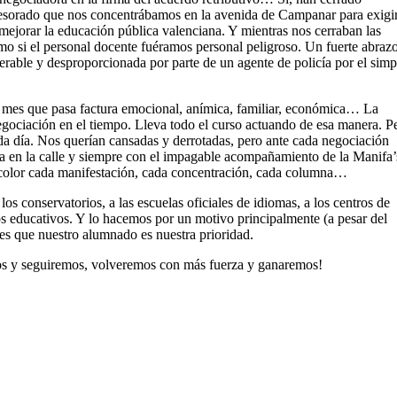
profesorado que nos concentrábamos en la avenida de Campanar para exigi
mejorar la educación pública valenciana. Y mientras nos cerraban las
omo si el personal docente fuéramos personal peligroso. Un fuerte abrazo
erable y desproporcionada por parte de un agente de policía por el simp
n mes que pasa factura emocional, anímica, familiar, económica… La
negociación en el tiempo. Lleva todo el curso actuando de esa manera. Pe
da día. Nos querían cansadas y derrotadas, pero ante cada negociación
a en la calle y siempre con el impagable acompañamiento de la Manifa’
color cada manifestación, cada concentración, cada columna…
 los conservatorios, a las escuelas oficiales de idiomas, a los centros de
os educativos. Y lo hacemos por un motivo principalmente (a pesar del
 es que nuestro alumnado es nuestra prioridad.
s y seguiremos, volveremos con más fuerza y ganaremos!