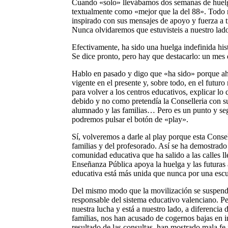
Cuando «solo» llevábamos dos semanas de huelga,
textualmente como «mejor que la del 88». Todo 
inspirado con sus mensajes de apoyo y fuerza a t
Nunca olvidaremos que estuvisteis a nuestro lado
Efectivamente, ha sido una huelga indefinida his
Se dice pronto, pero hay que destacarlo: un mes d
Hablo en pasado y digo que «ha sido» porque ah
vigente en el presente y, sobre todo, en el fut
para volver a los centros educativos, explicar 
debido y no como pretendía la Conselleria con sus
alumnado y las familias… Pero es un punto y se
podremos pulsar el botón de «play».
Sí, volveremos a darle al play porque esta Consel
familias y del profesorado. Así se ha demostrado 
comunidad educativa que ha salido a las calles l
Enseñanza Pública apoya la huelga y las futuras
educativa está más unida que nunca por una escue
Del mismo modo que la movilización se suspende
responsable del sistema educativo valenciano. P
nuestra lucha y está a nuestro lado, a diferencia
familias, nos han acusado de cogernos bajas en i
resultado de las consultas, han mostrado mala fe