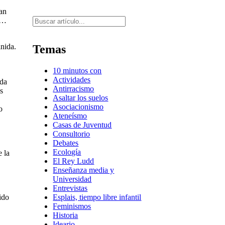
an
Buscar
as…
inida.
Temas
10 minutos con
Actividades
ada
Antirracismo
s
Asaltar los suelos
Asociacionismo
o
Ateneísmo
Casas de Juventud
Consultorio
Debates
Ecología
 la
El Rey Ludd
Enseñanza media y
Universidad
Entrevistas
Esplais, tiempo libre infantil
ido
Feminismos
Historia
Ideario