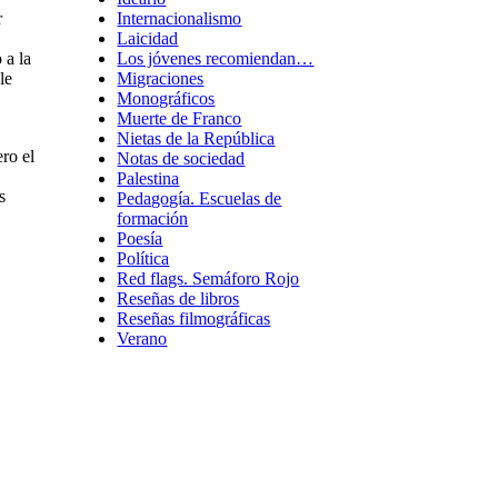
Internacionalismo
r
Laicidad
Los jóvenes recomiendan…
 a la
Migraciones
le
Monográficos
Muerte de Franco
Nietas de la República
ro el
Notas de sociedad
Palestina
s
Pedagogía. Escuelas de
formación
Poesía
Política
Red flags. Semáforo Rojo
Reseñas de libros
Reseñas filmográficas
Verano