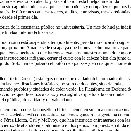
 nos enviaron su aliento y ya calificaron esta huelga indefinida
nuestro agradecimiento a aquellas compañeras y compañeros que nos h
ravés de diferentes canales: vídeos, audios, entrevistas, mesas redond
 desde el primer día.
tórica de la enseñanza pública no universitaria. Un mes de huelga indef
e huelga indefinida histórica.
ora mismo está suspendida temporalmente, pero la movilización sigue
uro muy próximo. A nadie se le escapa ya que hemos hecho una breve par
lo que hemos hecho y lo que haremos, evaluar a nuestro alumnado como e
 instrucciones indignas, cerrar el curso con la cabeza bien alta junto al
guido. Solo hemos pulsado el botón de «pausa» y en cualquier moment
leria (este Consell) está lejos de mostrarse al lado del alumnado, de las
en las movilizaciones históricas, no solo de docentes, sino de toda la
lenando pueblos y ciudades de color verde. La Plataforma en Defensa de
 acciones que llevemos a cabo, y eso significa que toda la comunidad
la pública, de calidad y en valenciano.
 temporalmente, la consellera Ortí suspende en su tarea como máxima
ero la sociedad está con nosotros, ya hemos ganado. La gente ha entend
 de Pérez Llorca, Ortí y McEvoy, que han intentado enfrentarnos con las
nvierno, de abandonar al alumnado en los patios, han puesto en duda el
 negociadora en la firma del acuerdo retributivo… Sí, han cerrado