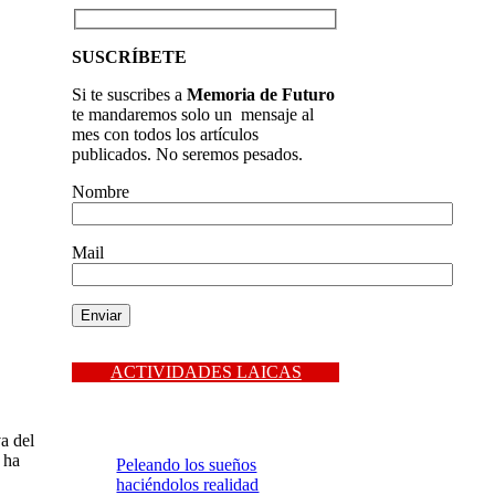
SUSCRÍBETE
Si te suscribes a
Memoria de Futuro
te mandaremos solo un mensaje al
mes con todos los artículos
publicados. No seremos pesados.
Nombre
Mail
ACTIVIDADES LAICAS
a del
 ha
Peleando los sueños
haciéndolos realidad