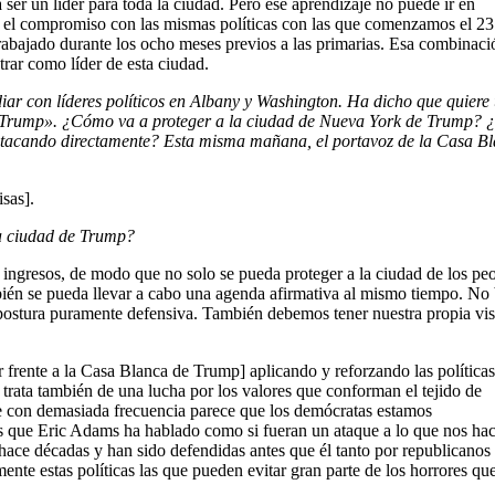
ser un líder para toda la ciudad. Pero ese aprendizaje no puede ir en
s el compromiso con las mismas políticas con las que comenzamos el 23
rabajado durante los ocho meses previos a las primarias. Esa combinaci
rar como líder de esta ciudad.
idiar con líderes políticos en Albany y Washington. Ha dicho que quiere
 Trump». ¿Cómo va a proteger a la ciudad de Nueva York de Trump? 
 atacando directamente? Esta misma mañana, el portavoz de la Casa B
sas].
a ciudad de Trump?
ngresos, de modo que no solo se pueda proteger a la ciudad de los pe
bién se pueda llevar a cabo una agenda afirmativa al mismo tiempo. No 
postura puramente defensiva. También debemos tener nuestra propia vi
frente a la Casa Blanca de Trump] aplicando y reforzando las políticas
 trata también de una lucha por los valores que conforman el tejido de
e con demasiada frecuencia parece que los demócratas estamos
as que Eric Adams ha hablado como si fueran un ataque a lo que nos ha
hace décadas y han sido defendidas antes que él tanto por republicanos
te estas políticas las que pueden evitar gran parte de los horrores qu