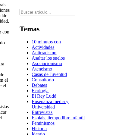
país.
iones
Buscar
alde
idad,
Temas
o con
10 minutos con
ido
Actividades
Antirracismo
Asaltar los suelos
Asociacionismo
ara
Ateneísmo
Casas de Juventud
 de
Consultorio
en el
Debates
e el
Ecología
El Rey Ludd
Enseñanza media y
istas
Universidad
acar
Entrevistas
l
Esplais, tiempo libre infantil
Feminismos
Historia
a
Ideario