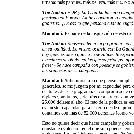
urbana: más parques, más belleza, más luz. No se
The Nation:
FDR y La Guardia hicieron campaña 
fascismo en Europa. Ambos captaron la imaginació
gobierno. ¿Es eso lo que pensaba cuando eligió 
Mamdani:
Es parte de la inspiración de esta ca
The Nation:
Roosevelt tenía un programa muy am
en su totalidad. Lo mismo ocurrió con La Guar
hay quienes dicen que no tiene suficiente experie
elecciones de otoño, en las que su principal op
frase: «Se hace campaña con poesía y se gobier
las promesas de su campaña.
Mamdani:
Solo prometo lo que pienso cumplir. 
generales, se me juzgará por mi capacidad para c
centrales de este programa: el compromiso de con
rápidos y gratuitos, y de ofrecer guarderías uni
25.000 dólares al año. El reto de la política es
es nuestra capacidad para hacerlo desde el princ
contamos con más de 52.000 personas [como vol
Esto no quiere decir que hacer campaña y gobern
constante evolución, en el que solo puedes tener 
ambicioso. Lo que hicimos en esta campaña fue d