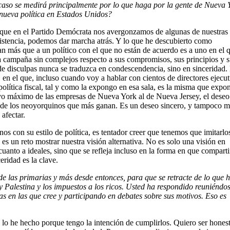
racaso se medirá principalmente por lo que haga por la gente de Nueva 
 nueva política en Estados Unidos?
que en el Partido Demócrata nos avergonzamos de algunas de nuestras
sistencia, podemos dar marcha atrás. Y lo que he descubierto como
n más que a un político con el que no están de acuerdo es a uno en el 
a campaña sin complejos respecto a sus compromisos, sus principios y s
de disculpas nunca se traduzca en condescendencia, sino en sinceridad.
en el que, incluso cuando voy a hablar con cientos de directores ejecut
ítica fiscal, tal y como la expongo en esa sala, es la misma que expo
itivo máximo de las empresas de Nueva York al de Nueva Jersey, el deseo
a de los neoyorquinos que más ganan. Es un deseo sincero, y tampoco 
afectar.
os con su estilo de política, es tentador creer que tenemos que imitarlo
es un reto mostrar nuestra visión alternativa. No es solo una visión en
uanto a ideales, sino que se refleja incluso en la forma en que compart
eridad es la clave.
e las primarias y más desde entonces, para que se retracte de lo que 
 y Palestina y los impuestos a los ricos. Usted ha respondido reuniéndo
sas en las que cree y participando en debates sobre sus motivos. Eso es
lo he hecho porque tengo la intención de cumplirlos. Quiero ser honest