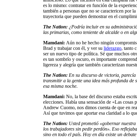
es lo mismo: contratar en función de la experien
también a personas que no se caractericen por la 
trayectoria que pueden demostrar en el cumplim
The Nation:
¿Podría incluir en su administraci
las primarias, como teniente de alcalde o en alg
Mamdani:
Aún no he hecho ningún compromiso en
Brad y trabajar con él, y ver su
liderazgo
, tanto
ser un nuevo tipo de política. Sé que muchos otr
es tan sombrío y oscuro, es importante comprender
ligereza y alegría que también caracterizan nuest
The Nation:
En su discurso de victoria, parecía 
transmitir a la gente una idea más profunda de s
esa misma noche.
Mamdani:
No, la base del discurso estaba escrit
elecciones. Había una sensación de «Las cosas p
Andrew Cuomo, nos dimos cuenta de que en realid
Así que tuvimos que aportar esa claridad a lo qu
The Nation:
Usted prometió «gobernar nuestra
los trabajadores sin pedir perdón». Eso reflejab
sino en todo el país. Hoy en día existe un debat