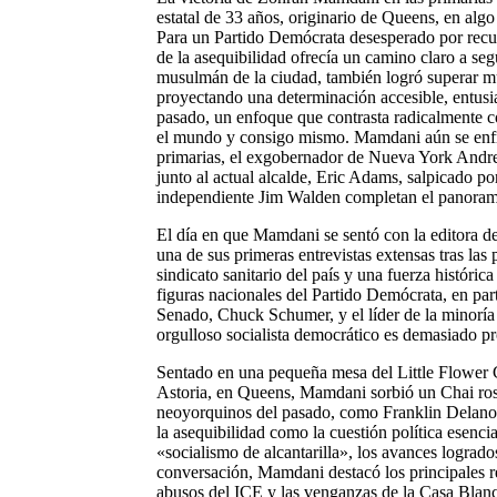
estatal de 33 años, originario de Queens, en algo
Para un Partido Demócrata desesperado por recup
de la asequibilidad ofrecía un camino claro a seg
musulmán de la ciudad, también logró superar muc
proyectando una determinación accesible, entusiast
pasado, un enfoque que contrasta radicalmente 
el mundo y consigo mismo. Mamdani aún se enfre
primarias, el exgobernador de Nueva York Andre
junto al actual alcalde, Eric Adams, salpicado po
independiente Jim Walden completan el panoram
El día en que Mamdani se sentó con la editora d
una de sus primeras entrevistas extensas tras las
sindicato sanitario del país y una fuerza históri
figuras nacionales del Partido Demócrata, en part
Senado, Chuck Schumer, y el líder de la minoría
orgulloso socialista democrático es demasiado prog
Sentado en una pequeña mesa del Little Flower C
Astoria, en Queens, Mamdani sorbió un Chai rosa 
neoyorquinos del pasado, como Franklin Delano 
la asequibilidad como la cuestión política esenci
«socialismo de alcantarilla», los avances logrado
conversación, Mamdani destacó los principales r
abusos del ICE y las venganzas de la Casa Blanca