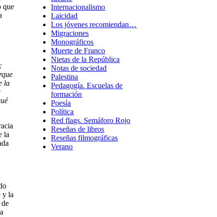
o que
Internacionalismo
a
Laicidad
Los jóvenes recomiendan…
Migraciones
Monográficos
Muerte de Franco
Nietas de la República
:
Notas de sociedad
rque
Palestina
e la
Pedagogía. Escuelas de
e
formación
qué
Poesía
Política
Red flags. Semáforo Rojo
racia
Reseñas de libros
 la
Reseñas filmográficas
ada
Verano
odo
 y la
 de
ra