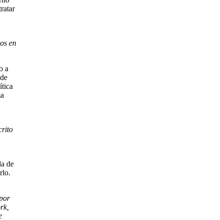
ratar
nos en
o a
ede
ítica
ma
crito
da de
rlo.
por
rk,
e