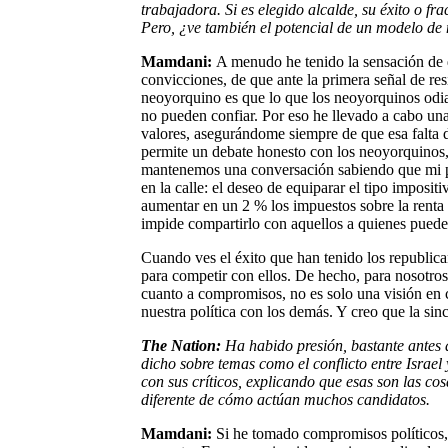
trabajadora. Si es elegido alcalde, su éxito o f
Pero, ¿ve también el potencial de un modelo de
Mamdani:
A menudo he tenido la sensación de 
convicciones, de que ante la primera señal de re
neoyorquino es que lo que los neoyorquinos odia
no pueden confiar. Por eso he llevado a cabo un
valores, asegurándome siempre de que esa falta 
permite un debate honesto con los neoyorquinos, 
mantenemos una conversación sabiendo que mi pol
en la calle: el deseo de equiparar el tipo impos
aumentar en un 2 % los impuestos sobre la rent
impide compartirlo con aquellos a quienes puede 
Cuando ves el éxito que han tenido los republican
para competir con ellos. De hecho, para nosotros 
cuanto a compromisos, no es solo una visión en c
nuestra política con los demás. Y creo que la sinc
The Nation:
Ha habido presión, bastante antes d
dicho sobre temas como el conflicto entre Israel
con sus críticos, explicando que esas son las co
diferente de cómo actúan muchos candidatos.
Mamdani:
Si he tomado compromisos políticos, 