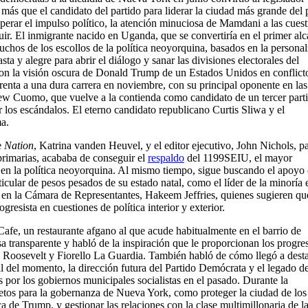
 más que el candidato del partido para liderar la ciudad más grande del 
erar el impulso político, la atención minuciosa de Mamdani a las cuest
uir. El inmigrante nacido en Uganda, que se convertiría en el primer alc
hos de los escollos de la política neoyorquina, basados en la personal
a y alegre para abrir el diálogo y sanar las divisiones electorales del
con la visión oscura de Donald Trump de un Estados Unidos en conflict
nta a una dura carrera en noviembre, con su principal oponente en las
w Cuomo, que vuelve a la contienda como candidato de un tercer part
r los escándalos. El eterno candidato republicano Curtis Sliwa y el
a.
e
Nation
, Katrina vanden Heuvel, y el editor ejecutivo, John Nichols, p
 primarias, acababa de conseguir el
respaldo
del 1199SEIU, el mayor
ca en la política neoyorquina. Al mismo tiempo, sigue buscando el apoyo
icular de pesos pesados de su estado natal, como el líder de la minoría 
 en la Cámara de Representantes, Hakeem Jeffries, quienes sugieren qu
resista en cuestiones de política interior y exterior.
afe, un restaurante afgano al que acude habitualmente en el barrio de
transparente y habló de la inspiración que le proporcionan los progres
Roosevelt y Fiorello La Guardia. También habló de cómo llegó a dest
al del momento, la dirección futura del Partido Demócrata y el legado de
s por los gobiernos municipales socialistas en el pasado. Durante la
etos para la gobernanza de Nueva York, como proteger la ciudad de los
 de Trump, y gestionar las relaciones con la clase multimillonaria de l