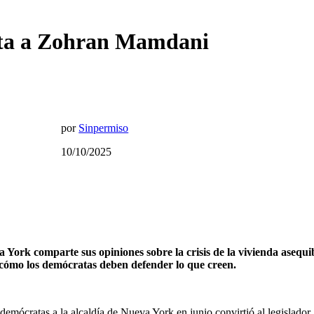
sta a Zohran Mamdani
por
Sinpermiso
10/10/2025
 York comparte sus opiniones sobre la crisis de la vivienda asequi
 cómo los demócratas deben defender lo que creen.
emócratas a la alcaldía de Nueva York en junio convirtió al legislador