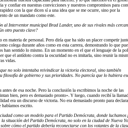
cia y confiar en nuestras convicciones y nuestros compromisos para cont
rapidez con la que dicen sí a una idea que se me ocurre, sino por la
iento de un mandato como este.
ón al Interventor municipal Brad Lander, uno de sus rivales más cerca
ún otro puesto clave?
 materia de personal. Pero diría que ha sido un placer competir junt
 como colega durante años como en esta carrera, demostrando lo que pu
os han sentido lo mismo. En un momento en el que el lenguaje de la pol
 que el antídoto contra la oscuridad no es imitarla, sino reunir la mis
ras vidas.
que no solo intentaba reivindicar la victoria electoral, sino también
u filosofía de gobierno y sus prioridades. No parecía que lo hubiera es
a antes de esa noche. Pero la conclusión la escribimos la noche de las
intan bien, pero es demasiado pronto». Y luego, cuando recibí la llama
ad era un discurso de victoria. No era demasiado pronto para declara
e habíamos escrito.
 ciudad como un modelo para el Partido Demócrata, donde luchamos 
a la situación del Partido Demócrata, no solo en la ciudad de Nueva Yo
e sobre cómo el partido debería reconectarse con los votantes de la clas