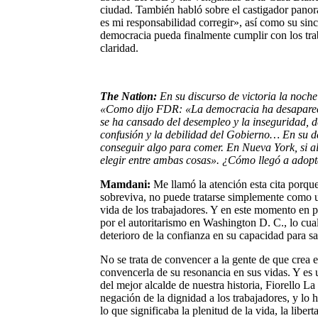
ciudad. También habló sobre el castigador panor
es mi responsabilidad corregir», así como su sin
democracia pueda finalmente cumplir con los trab
claridad.
The Nation:
En su discurso de victoria la noche 
«Como dijo FDR: «La democracia ha desaparecido
se ha cansado del desempleo y la inseguridad, de
confusión y la debilidad del Gobierno… En su de
conseguir algo para comer. En Nueva York, si a
elegir entre ambas cosas». ¿Cómo llegó a adopta
Mamdani:
Me llamó la atención esta cita porqu
sobreviva, no puede tratarse simplemente como un
vida de los trabajadores. Y en este momento en pa
por el autoritarismo en Washington D. C., lo cual
deterioro de la confianza en su capacidad para sa
No se trata de convencer a la gente de que crea 
convencerla de su resonancia en sus vidas. Y es u
del mejor alcalde de nuestra historia, Fiorello La
negación de la dignidad a los trabajadores, y lo
lo que significaba la plenitud de la vida, la liber