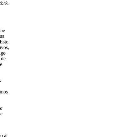
York.
que
us
 Esto
ivos,
ngo
 de
me
s
imos
ha
se
o al