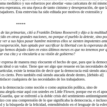
ama mediático y sus esfuerzos por abordar «una caricatura de mí mism
cera esperanza, en una época de tanto cinismo y desesperación, de que l
ajadores. Esta entrevista ha sido editada por motivos de extensión y
*****
de las primarias, citó a Franklin Delano Roosevelt y dijo a la multitud
 en otras grandes naciones, no porque el pueblo la deteste, sino po
 ver a sus hijos pasar hambre mientras ellos se sienten impotentes ant
sesperación, han optado por sacrificar la libertad con la esperanza d
lgo hemos dejado claro en estos últimos meses es que no tenemos por 
r esa cita y a vincularla a su visión de gobierno?
e expresa de manera muy elocuente el hecho de que, para que la democ
 ideal o un valor. Tiene que ser algo que resuene en las necesidades de
rticular, existe la tentación de decir que la democracia está siendo atac
 es cierto. Pero también está siendo atacada desde dentro, [debido al]
tisfacer cualquiera de las necesidades de los trabajadores.
en la democracia como noción o como aspiración política, sino de
na alegría estar aquí con ustedes en Little Flower, porque ese es el ap
 Guardia, que se enfrentó a la doble crisis del sentimiento antiinmigrante
 hizo con una comprensión de lo que significaba la democracia, e incluso
tad y la búsqueda de la felicidad, entendiéndolo en el lenguaje de la esfe