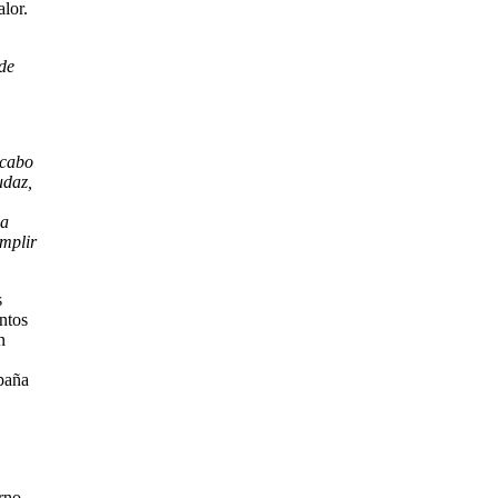
lor.
de
 cabo
udaz,
sa
mplir
s
ntos
n
mpaña
rno