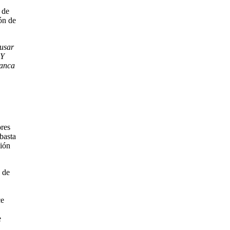
 de
ón de
 usar
¿Y
lanca
ores
basta
sión
 de
ce
e