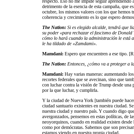
respecto. Eso no me impide seguir aprendiendo a 
detrimento de la esencia de esta campaña, que e
octubre, los mismos valores con los que hemos t
coherencia y crecimiento es lo que espero demost
The Nation:
Si es elegido alcalde, tendrá que l
su poder «para rechazar el fascismo de Donald
cómo lo hará cuando la administración le está
le ha tildado de «Zamdami».
Mamdani:
Espero que encuentren a ese tipo. [Ri
The Nation:
Entonces, ¿cómo va a proteger a l
Mamdani:
Hay varias maneras: aumentando los i
recortes federales que se avecinan, sino que tam
con luchar contra la visión de Trump desde una 
por la que luchar, y cumplirla.
Y la ciudad de Nueva York [también puede hacer 
ciudad santuario existentes en nuestra ciudad. Se
nuestra ciudad y nuestro país. Y cuando digo qu
avergonzados, pensemos en estas políticas, de l
neoyorquinos, cuando en realidad existen desde 
como por demócratas. Sabemos que son precisamen
estamos viendo en nuestra propia ciudad.