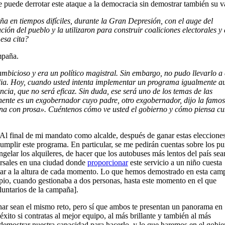
 puede derrotar este ataque a la democracia sin demostrar también su va
en tiempos difíciles, durante la Gran Depresión, con el auge del
n del pueblo y la utilizaron para construir coaliciones electorales y 
esa cita?
mpaña.
bicioso y era un político magistral. Sin embargo, no pudo llevarlo a
dia. Hoy, cuando usted intenta implementar un programa igualmente a
ncia, que no será eficaz. Sin duda, ese será uno de los temas de las
onente es un exgobernador cuyo padre, otro exgobernador, dijo la famo
na con prosa». Cuéntenos cómo ve usted el gobierno y cómo piensa cu
Al final de mi mandato como alcalde, después de ganar estas eleccione
umplir este programa. En particular, se me pedirán cuentas sobre los pu
gelar los alquileres, de hacer que los autobuses más lentos del país sea
versales en una ciudad donde
proporcionar
este servicio a un niño cuesta
 estar a la altura de cada momento. Lo que hemos demostrado en esta ca
ipio, cuando gestionaba a dos personas, hasta este momento en el que
untarios de la campaña].
ar sean el mismo reto, pero sí que ambos te presentan un panorama en
éxito si contratas al mejor equipo, al más brillante y también al más
emostrar nuestra capacidad para hacerlo, y lo que haremos en el gobie