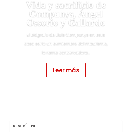
Vida y sacrificio de
Companys, Ángel
Ossorio y Gallardo
El biógrafo de Lluís Companys en este
caso sería un exmiembro del maurismo,
la rama conservadora...
Leer más
SUSCRÍBETE