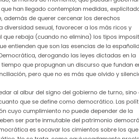
os que han llegado contemplan medidas, explicitad
ue, además de querer cercenar los derechos
 diversidad sexual, favorecer a los más ricos y
l que rebaja (cuando no elimina) los tipos imposi
que entienden que son las esencias de la españoli
Democrática, derogando las leyes dictadas en la
al tiempo que propugnan un discurso que fundan e
iliación, pero que no es más que olvido y silenci
r al albur del signo del gobierno de turno, sino
 cuanto que se define como democrático. Las polít
ión cuyo cumplimiento no puede depender de la
deben ser parte inmutable del patrimonio democrá
emocrática es socavar los cimientos sobre los que
rático. No se trata, como equivocadamente proc