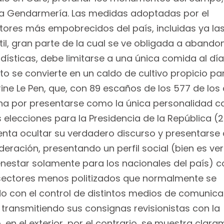
la Gendarmería. Las medidas adoptadas por el
ores más empobrecidos del país, incluidas ya la
il, gran parte de la cual se ve obligada a abando
ísticas, debe limitarse a una única comida al día
to se convierte en un caldo de cultivo propicio pa
rine Le Pen, que, con 89 escaños de los 577 de los
a por presentarse como la única personalidad c
elecciones para la Presidencia de la República (2
ntenta ocultar su verdadero discurso y presentars
eración, presentando un perfil social (bien es ve
enestar solamente para los nacionales del país) c
os sectores menos politizados que normalmente se
do con el control de distintos medios de comunica
 transmitiendo sus consignas revisionistas con la
, en el exterior, por el contrario, se muestra clar