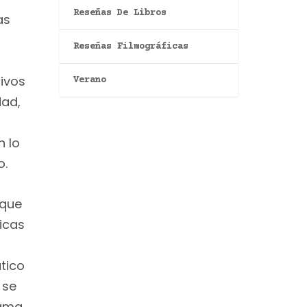
Reseñas De Libros
as
Reseñas Filmográficas
tivos
Verano
dad,
n lo
o.
 que
icas
tico
 se
lama