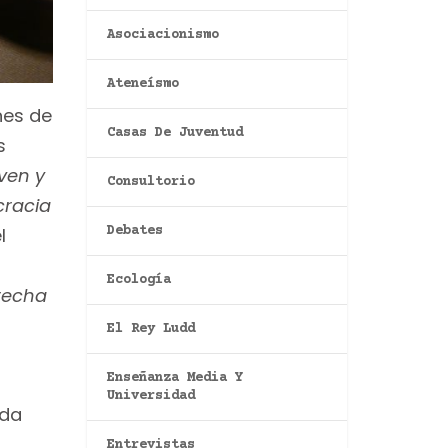
Asociacionismo
Ateneísmo
nes de
Casas De Juventud
s
ven y
Consultorio
cracia
l
Debates
Ecología
erecha
El Rey Ludd
Enseñanza Media Y
Universidad
nda
Entrevistas