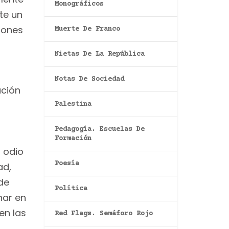
Monográficos
te un
ciones
Muerte De Franco
Nietas De La República
Notas De Sociedad
ación
Palestina
Pedagogía. Escuelas De
Formación
l odio
Poesía
ad,
de
Política
nar en
en las
Red Flags. Semáforo Rojo
r