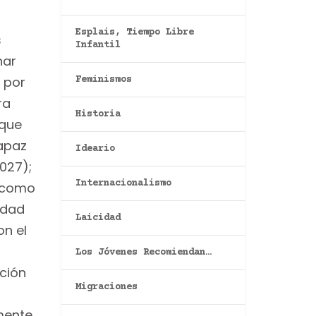
Esplais, Tiempo Libre
s
Infantil
nar
 por
Feminismos
ra
Historia
 que
apaz
Ideario
027);
Internacionalismo
e como
rdad
Laicidad
on el
Los Jóvenes Recomiendan…
ción
Migraciones
amente