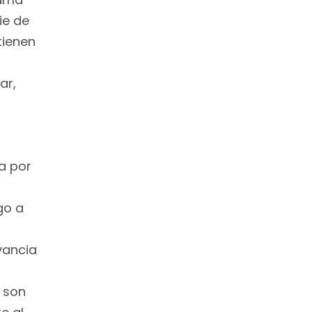
ie de
tienen
ar,
a por
go a
vancia
, son