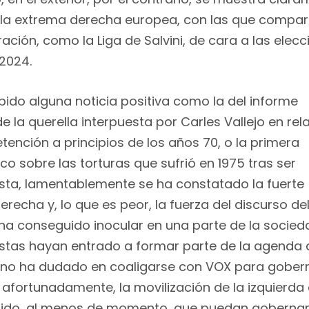
e la extrema derecha europea, con las que compar
ación, como la Liga de Salvini, de cara a las elec
2024.
bido alguna noticia positiva como la del informe
de la querella interpuesta por Carles Vallejo en rel
tención a principios de los años 70, o la primera
co sobre las torturas que sufrió en 1975 tras ser
uista, lamentablemente se ha constatado la fuerte
recha y, lo que es peor, la fuerza del discurso de
 ha conseguido inocular en una parte de la socied
stas hayan entrado a formar parte de la agenda 
al no ha dudado en coaligarse con VOX para gober
rtunadamente, la movilización de la izquierda 
edido, al menos de momento, que puedan goberna