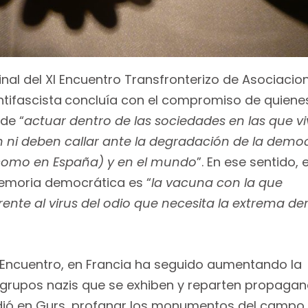
inal del XI Encuentro Transfronterizo de Asociacio
tifascista
concluía con el compromiso de quiene
de “
actuar dentro de las sociedades en las que vi
 ni deben callar ante la degradación de la demo
 como en España) y en el mundo
”. En ese sentido, e
memoria democrática es “
la vacuna con la que
rente al virus del odio que necesita la extrema d
 Encuentro, en Francia ha seguido aumentando la
 grupos nazis que se exhiben y reparten propaga
dió en Gurs, profanar los monumentos del campo,