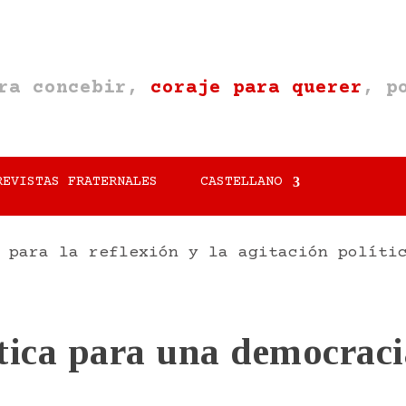
ara concebir,
coraje para querer
, p
REVISTAS FRATERNALES
CASTELLANO
 para la reflexión y la agitación políti
ica para una democraci