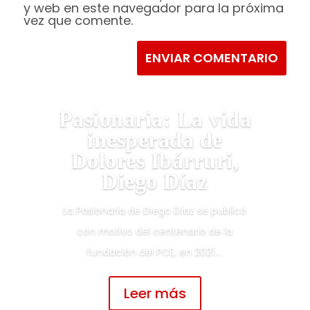
y web en este navegador para la próxima
vez que comente.
ENVIAR COMENTARIO
Pasionaria: La vida
inesperada de
Dolores Ibárruri,
Diego Díaz
La Pasionaria de Diego Díaz se publicó
con motivo del centenario de la
fundación del PCE, en 2021....
Leer más