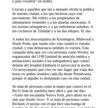
y para vosotros” en árabe].
Gracias a aquellos que tan a menudo olvida la política
de nuestra ciudad, a los que hicieron suyo este
movimiento. Me refiero a los propietarios de
ultramarinos yemeníes y a las abuelas mexicanas. A
los taxistas senegaleses y a las enfermeras uzbekas. A
los cocineros de Trinidad y a las tías etíopes. Sí, tías.
A todos los neoyorquinos de Kensington, Midwood y
Hunts Point, que sepáis esto: esta ciudad es vuestra
ciudad, y esta democracia también es vuestra. Esta
campaña tiene que ver con personas como Wesley, un
organizador del 1199 [unidad de atención médica y
prestaciones sociales a los trabajadores] que conocí
delante del hospital Elmhurst el jueves por la noche.
Un neoyorquino que vive en otro lugar, que viaja dos
horas en ambos sentidos cada día desde Pensilvania,
porque el alquiler es demasiado caro en esta ciudad.
Se trata de personas como la mujer que conocí en el
Bx33 [ruta de autobús] hace años y que me dijo:
«Antes me encantaba Nueva York, pero ahora no es
más que donde vivo». Y se trata de personas como
Richard, el taxista con el que hice una huelga de