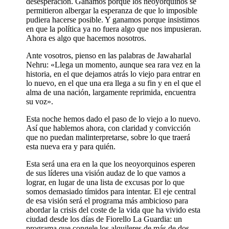
desesperación. Ganamos porque los neoyorquinos se
permitieron albergar la esperanza de que lo imposible
pudiera hacerse posible. Y ganamos porque insistimos
en que la política ya no fuera algo que nos impusieran.
Ahora es algo que hacemos nosotros.
Ante vosotros, pienso en las palabras de Jawaharlal
Nehru: «Llega un momento, aunque sea rara vez en la
historia, en el que dejamos atrás lo viejo para entrar en
lo nuevo, en el que una era llega a su fin y en el que el
alma de una nación, largamente reprimida, encuentra
su voz».
Esta noche hemos dado el paso de lo viejo a lo nuevo.
Así que hablemos ahora, con claridad y convicción
que no puedan malinterpretarse, sobre lo que traerá
esta nueva era y para quién.
Esta será una era en la que los neoyorquinos esperen
de sus líderes una visión audaz de lo que vamos a
lograr, en lugar de una lista de excusas por lo que
somos demasiado tímidos para intentar. El eje central
de esa visión será el programa más ambicioso para
abordar la crisis del coste de la vida que ha vivido esta
ciudad desde los días de Fiorello La Guardia: un
programa que congele los alquileres de más de dos