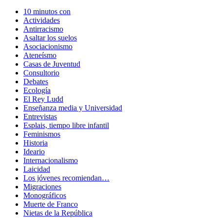
10 minutos con
Actividades
Antirracismo
Asaltar los suelos
Asociacionismo
Ateneísmo
Casas de Juventud
Consultorio
Debates
Ecología
El Rey Ludd
Enseñanza media y Universidad
Entrevistas
Esplais, tiempo libre infantil
Feminismos
Historia
Ideario
Internacionalismo
Laicidad
Los jóvenes recomiendan…
Migraciones
Monográficos
Muerte de Franco
Nietas de la República