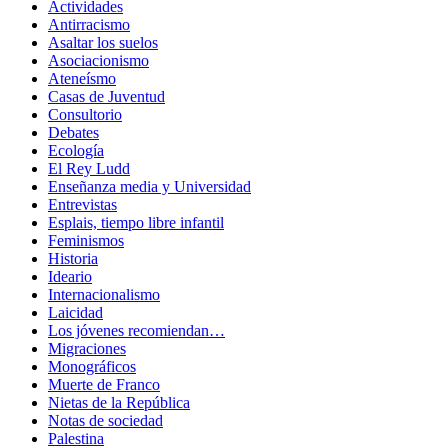
Actividades
Antirracismo
Asaltar los suelos
Asociacionismo
Ateneísmo
Casas de Juventud
Consultorio
Debates
Ecología
El Rey Ludd
Enseñanza media y Universidad
Entrevistas
Esplais, tiempo libre infantil
Feminismos
Historia
Ideario
Internacionalismo
Laicidad
Los jóvenes recomiendan…
Migraciones
Monográficos
Muerte de Franco
Nietas de la República
Notas de sociedad
Palestina