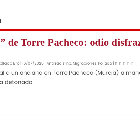
o
” de Torre Pacheco: odio disfra
ollado Bro
|
16/07/2025
|
Antirracismo
,
Migraciones
,
Política
|
tal a un anciano en Torre Pacheco (Murcia) a man
a detonado...