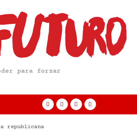
oder para forzar
ca republicana