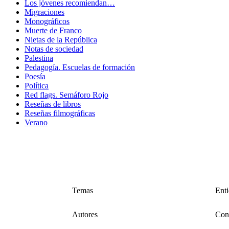
Los jóvenes recomiendan…
Migraciones
Monográficos
Muerte de Franco
Nietas de la República
Notas de sociedad
Palestina
Pedagogía. Escuelas de formación
Poesía
Política
Red flags. Semáforo Rojo
Reseñas de libros
Reseñas filmográficas
Verano
Temas
Ent
Autores
Cons