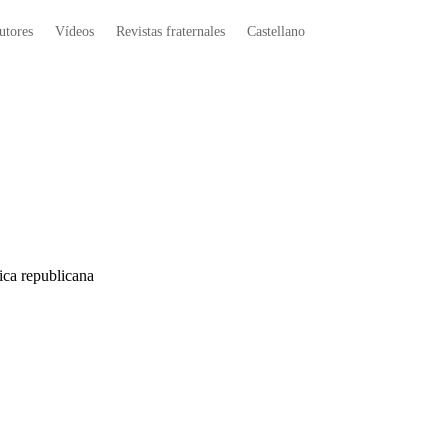
utores
Vídeos
Revistas fraternales
Castellano
tica republicana