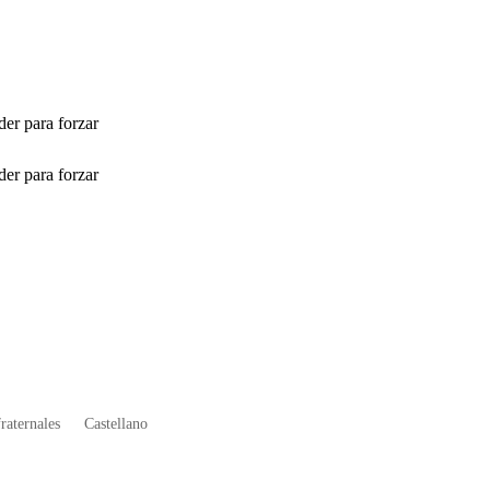
der para forzar
der para forzar
fraternales
Castellano