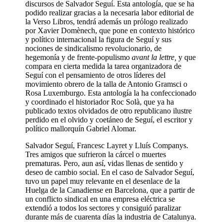
discursos de Salvador Seguí. Esta antología, que se ha
podido realizar gracias a la necesaria labor editorial de
la Verso Libros, tendrá además un prólogo realizado
por Xavier Domènech, que pone en contexto histórico
y político internacional la figura de Seguí y sus
nociones de sindicalismo revolucionario, de
hegemonía y de frente-populismo
avant la lettre,
y que
compara en cierta medida la tarea organizadora de
Seguí con el pensamiento de otros líderes del
movimiento obrero de la talla de Antonio Gramsci o
Rosa Luxemburgo. Esta antología la ha confeccionado
y coordinado el historiador Roc Solà, que ya ha
publicado textos olvidados de otro republicano ilustre
perdido en el olvido y coetáneo de Seguí, el escritor y
político mallorquín Gabriel Alomar.
Salvador Seguí, Francesc Layret y Lluís Companys.
Tres amigos que sufrieron la cárcel o muertes
prematuras. Pero, aun así, vidas llenas de sentido y
deseo de cambio social. En el caso de Salvador Seguí,
tuvo un papel muy relevante en el desenlace de la
Huelga de la Canadiense en Barcelona, que a partir de
un conflicto sindical en una empresa eléctrica se
extendió a todos los sectores y consiguió paralizar
durante más de cuarenta días la industria de Catalunya.