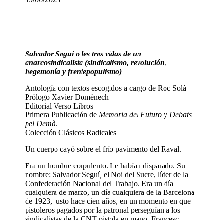
Salvador Seguí o les tres vidas de un
anarcosindicalista (sindicalismo, revolución,
hegemonía y frentepopulismo)
Antología con textos escogidos a cargo de Roc Solà
Prólogo Xavier Domènech
Editorial Verso Libros
Primera Publicación de
Memoria del Futuro
y
Debats
pel Demà
.
Colección Clásicos Radicales
Un cuerpo cayó sobre el frío pavimento del Raval.
Era un hombre corpulento. Le habían disparado. Su
nombre: Salvador Seguí
,
el Noi del Sucre, líder de la
Confederación Nacional del Trabajo. Era un día
cualquiera de marzo, un día cualquiera de la Barcelona
de 1923, justo hace cien años, en un momento en que
pistoleros pagados por la patronal perseguían a los
sindicalistas de la CNT pistola en mano. Francesc