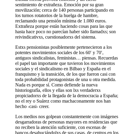
sentimiento de extrañeza. Emoción por su gran
movilización; cerca de 140 personas participando en
los turnos rotatorios de la huelga de hambre,
reclamando una pensión mínima de 1.080 euros.
Extrañeza porque están haciendo cosas para las que
hasta hace poco no parecían haber sido llamadxs; son
reivindicativxs, cuestionadorxs del sistema.
Estxs pensionistas posiblemente pertenecieron a los
potentes movimientos sociales de los 60′ y 70′,
antiguos sindicalistas, feministas… piensas. Recuerdas
el papel tan importante que tuvieron los movimientos
sociales y el sindicalismo en Bilbao y España en el
franquismo y la transición, de los que fueron casi con
toda probabilidad protagonistas de una u otra medida.
Nada es porque sí. Como defiende la nueva
historiografía, ellos y ellas son lxs verdaderxs
propiciadorxs de la llegada de la democracia a España;
no el rey o Suárez como machaconamente nos han
hecho -casi- creer.
Los medios nos golpean constantemente con imágenes
desgarradoras de personas mayores en residencias que
no reciben la atención suficiente, con escenas de
bancos desahuciándolxs de sus casas, de centros en los