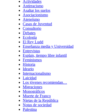
Actividades
Antirracismo
Asaltar los suelos
Asociacionismo
Ateneísmo
Casas de Juventud
Consultorio
Debates
Ecología
El Rey Ludd
Enseñanza media y Universidad
Entrevistas
Esplais, tiempo libre infantil
Feminismos
Historia
Ideario
Internacionalismo
Laicidad
Los jóvenes recomiendan…
Migraciones
Monográficos
Muerte de Franco
Nietas de la República
Notas de sociedad
Palestina